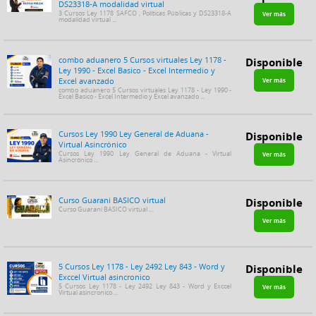
DS23318-A modalidad virtual
3 Cursos Ley 1178 SAFCO , Políticas Públicas y DS23318-A
Ver más
modalidad virtual ...
combo aduanero 5 Cursos virtuales Ley 1178 -
Disponible
Ley 1990 - Excel Basico - Excel Intermedio y
Excel avanzado
Ver más
combo aduanero 5 Cursos virtuales Ley 1178 - Ley 1990 -
Excel Basico - Excel Intermedio y Excel avanzado ...
Cursos Ley 1990 Ley General de Aduana -
Disponible
Virtual Asincrónico
Cursos Ley 1990 Ley General de Aduana - Virtual
Ver más
Asincrónico ...
Curso Guarani BASICO virtual
Disponible
Curso Guarani BASICO virtual ...
Ver más
5 Cursos Ley 1178 - Ley 2492 Ley 843 - Word y
Disponible
Exccel Virtual asincronico
5 Cursos Ley 1178 - Ley 2492 Ley 843 - Word y Exccel
Ver más
Virtual asincronico ...