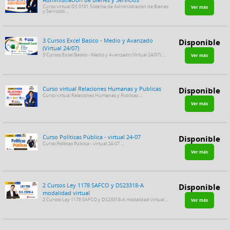
Curso virtual DS 0181 Sistema de Administración de Bienes
Ver más
y Servicios ...
3 Cursos Excel Basico - Medio y Avanzado
Disponible
(Virtual 24/07)
3 Cursos Excel Basico - Medio y Avanzado (Virtual 24/07) ...
Ver más
Curso virtual Relaciones Humanas y Publicas
Disponible
Curso virtual Relaciones Humanas y Publicas ...
Ver más
Curso Políticas Pública - virtual 24-07
Disponible
Curso Políticas Pública - virtual 24-07 ...
Ver más
2 Cursos Ley 1178 SAFCO y DS23318-A
Disponible
modalidad virtual
2 Cursos Ley 1178 SAFCO y DS23318-A modalidad virtual ...
Ver más