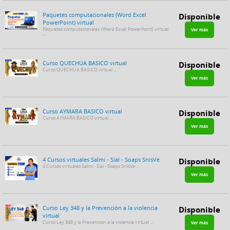
Paquetes computacionales (Word Excel
Disponible
PowerPoint) virtual
Paquetes computacionales (Word Excel PowerPoint) virtual
Ver más
...
Curso QUECHUA BASICO virtual
Disponible
Curso QUECHUA BASICO virtual ...
Ver más
Curso AYMARA BASICO virtual
Disponible
Curso AYMARA BASICO virtual ...
Ver más
4 Cursos virtuales Salmi - Sial - Soaps SnisVe
Disponible
4 Cursos virtuales Salmi - Sial - Soaps SnisVe ...
Ver más
Curso Ley 348 y la Prevención a la violencia
Disponible
virtual
Curso Ley 348 y la Prevención a la violencia virtual ...
Ver más