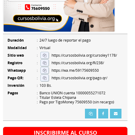
Duración
:
24/7 luego de reportar el pago
Modalidad
: Virtual
Sitio web
:
https://cursosbolivia.org/cursoley1178/
Registro
:
https://cursosbolivia.org/R/238/
Whatsapp
:
https://wa.me/59175609550
Pago QR:
:
https://cursosbolivia.org/pago.qr/
Inversión
:
103 Bs.
Pagos
:
Banco UNION cuenta 10000055271072
: Titular Estela Chipana
:
Pago por TigoMoney 75609550 (sin recargo)
INSCRIBIRME AL CURSO