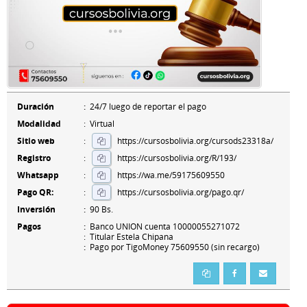
Duración
:
24/7 luego de reportar el pago
Modalidad
: Virtual
Sitio web
:
https://cursosbolivia.org/cursods23318a/
Registro
:
https://cursosbolivia.org/R/193/
Whatsapp
:
https://wa.me/59175609550
Pago QR:
:
https://cursosbolivia.org/pago.qr/
Inversión
:
90 Bs.
Pagos
:
Banco UNION cuenta 10000055271072
: Titular Estela Chipana
:
Pago por TigoMoney 75609550 (sin recargo)