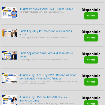
4 Cursos virtuales Salmi - Sial - Soaps SnisVe
Disponible
4 Cursos virtuales Salmi - Sial - Soaps SnisVe ...
Ver más
Curso Ley 348 y la Prevención a la violencia
Disponible
virtual
Curso Ley 348 y la Prevención a la violencia virtual ...
Ver más
Curso Seguridad Social virtual disponible 24
Disponible
horas
Curso Seguridad Social virtual disponible 24 horas ...
Ver más
4 Cursos Ley 1178 - Ley 2492 - Responsabilidad
Disponible
por la Funcion Publica y Ofimática
4 Cursos Ley 1178 - Ley 2492 - Responsabilidad por la
Ver más
Funcion Publica y Ofimática ...
3 Cursos Ley 1152, Políticas SAFCI y Ley
Disponible
475(Virtual 24/7)
3 Cursos Ley 1152, Políticas SAFCI y Ley 475(Virtual 24/7) ...
Ver más