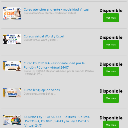
Curso atención al cliente - modalidad Virtual
Disponible
Curso atención al cliente - modalidad Virtual ...
Ver más
Cursos virtual Word y Excel
Disponible
Cursos virtual Word y Excel ...
Ver más
Curso DS 23318-A Responsabilidad por la
Disponible
Función Pública - virtual 24-07
Curso DS 23318-A Responsabilidad por la Función Pública
Ver más
- virtual 24-07 ...
Curso lenguaje de Señas
Disponible
Curso lenguaje de Señas ...
Ver más
6 Cursos Ley 1178 SAFCO , Políticas Públicas,
Disponible
DS23318-A, DS 0181, SAFCI y la Ley 1152 SUS
(Virtual 24/7)
Ver más