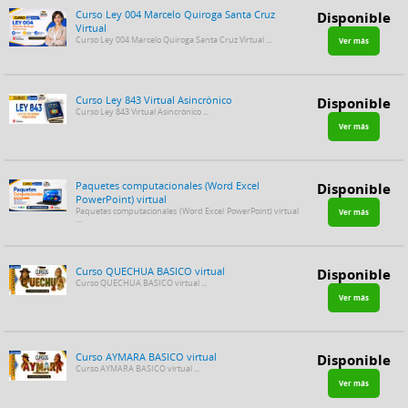
Curso Ley 004 Marcelo Quiroga Santa Cruz
Disponible
Virtual
Curso Ley 004 Marcelo Quiroga Santa Cruz Virtual ...
Ver más
Curso Ley 843 Virtual Asincrónico
Disponible
Curso Ley 843 Virtual Asincrónico ...
Ver más
Paquetes computacionales (Word Excel
Disponible
PowerPoint) virtual
Paquetes computacionales (Word Excel PowerPoint) virtual
Ver más
...
Curso QUECHUA BASICO virtual
Disponible
Curso QUECHUA BASICO virtual ...
Ver más
Curso AYMARA BASICO virtual
Disponible
Curso AYMARA BASICO virtual ...
Ver más