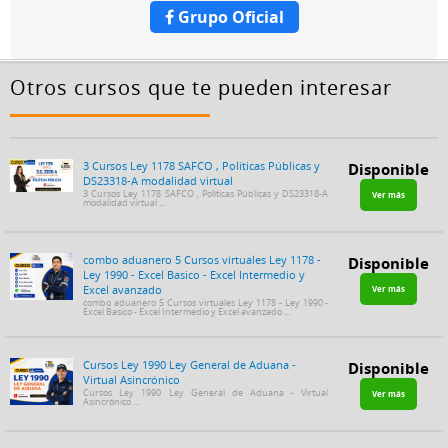
Grupo Oficial
Otros cursos que te pueden interesar
3 Cursos Ley 1178 SAFCO , Políticas Públicas y
Disponible
DS23318-A modalidad virtual
3 Cursos Ley 1178 SAFCO , Políticas Públicas y DS23318-A
Ver más
modalidad virtual ...
combo aduanero 5 Cursos virtuales Ley 1178 -
Disponible
Ley 1990 - Excel Basico - Excel Intermedio y
Excel avanzado
Ver más
combo aduanero 5 Cursos virtuales Ley 1178 - Ley 1990 -
Excel Basico - Excel Intermedio y Excel avanzado ...
Cursos Ley 1990 Ley General de Aduana -
Disponible
Virtual Asincrónico
Cursos Ley 1990 Ley General de Aduana - Virtual
Ver más
Asincrónico ...